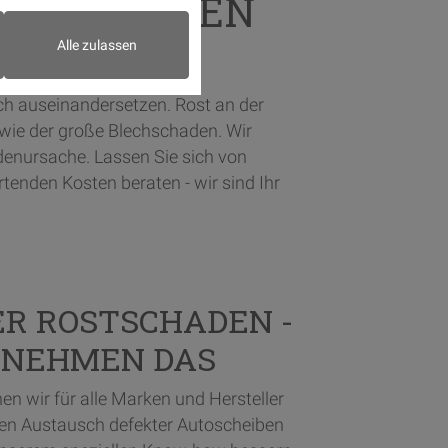
ALLE MARKEN
Alle zulassen
ch auseinandersetzen. Rost an der
wie der große Blechschaden. Wir
denursache. Lassen Sie sich von
enden Kosten beraten - wir sind Ihr
ER ROSTSCHADEN -
RNEHMEN DAS
n wir für alle Marken und Hersteller
den Austausch defekter Autoscheiben