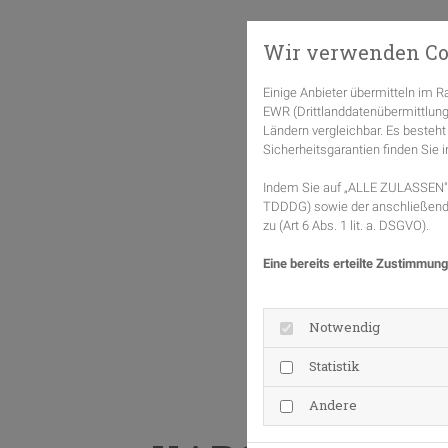
Wir verwenden Co
Einige Anbieter übermitteln im
EWR (Drittlanddatenübermittlung
Ländern vergleichbar. Es besteht
Sicherheitsgarantien finden Sie i
Indem Sie auf „ALLE ZULASSEN" k
TDDDG) sowie der anschließende
zu (Art 6 Abs. 1 lit. a. DSGVO).
Eine bereits erteilte Zustimmung
Notwendig
Statistik
Andere