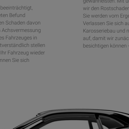
gewährleisten. Mit 
beeinträchtigt,
wir den Rostschaden
eten Befund
Sie werden vom Ergeb
men Schaden davon
Verlassen Sie sich a
len Achsvermessung
Karosseriebau und n
 des Fahrzeuges in
auf, damit wir zunä
verständlich stellen
besichtigen können - 
 Ihr Fahrzeug wieder
önnen Sie sich