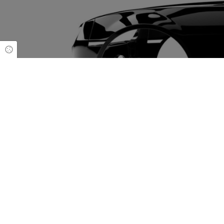
Cookie Einstellungen
Lübkemann + Sievers GmbH
Hastedter Heerstraße 344
28207 Bremen