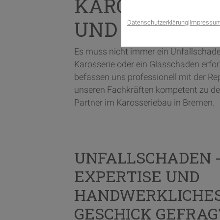
KAROSSERIEBA
UND HERSTEL
Datenschutzerklärung
|
Impressu
Es muss nicht immer ein Unfallschade
Karosserie oder ein Glasschaden erf
befassen uns professionell mit der R
unseren Fachkräften kompetent zu den
Partner im Karosseriebau in Bremen.
UNFALLSCHADEN 
EXPERTISE UND
HANDWERKLICHE
GESCHICK GEFRAG