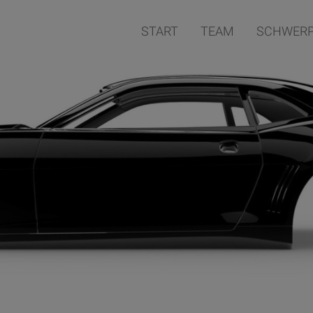
START
TEAM
SCHWERP