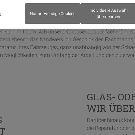
U IN BREMEN - FÜR 
Individuelle Auswahl
LER
Nur notwendige Cookies
m
übernehmen
n sein, mit dem sich unsere Karosseriebauer fachmännis
ordern ebenso das handwerklich Geschick des Fachmanns 
eparatur Ihres Fahrzeuges, ganz unabhängig von der Scha
 Möglichkeiten, zum Umfang der Arbeit und den zu erwart
-
GLAS- OD
WIR ÜBE
S
Darüber hinaus könne
T
die Reparatur oder 