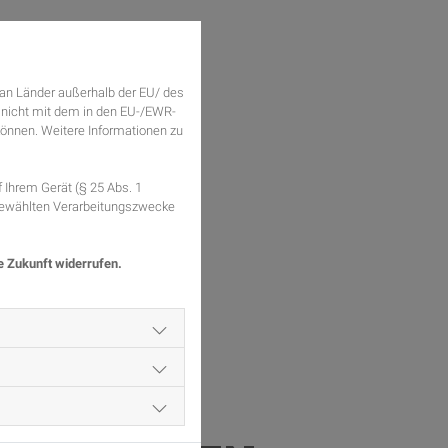
an Länder außerhalb der EU/ des
e nicht mit dem in den EU-/EWR-
 können. Weitere Informationen zu
Ihrem Gerät (§ 25 Abs. 1
sgewählten Verarbeitungszwecke
ie Zukunft widerrufen.